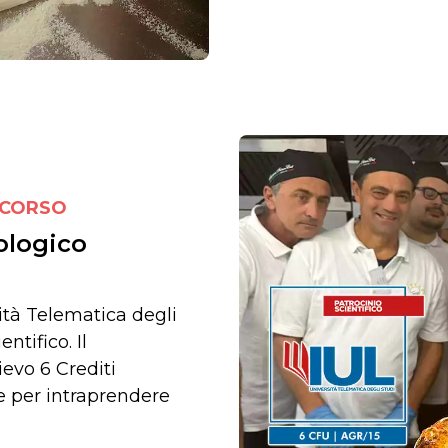
 CORSO
ologico
ità Telematica degli
ntifico. Il
ievo 6 Crediti
e per intraprendere