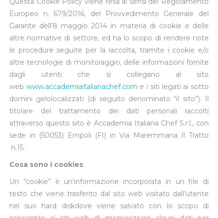
Questa Cookie Policy viene resa ai sensi del Regolamento
Europeo n. 679/2016, del Provvedimento Generale del
Garante dell’8 maggio 2014 in materia di cookie e delle
altre normative di settore, ed ha lo scopo di rendere note
le procedure seguite per la raccolta, tramite i cookie e/o
altre tecnologie di monitoraggio, delle informazioni fornite
dagli utenti che si collegano al sito
web
www.accademiaitalianachef.com
e i siti legati ai sotto
domini gelolocalizzati (di seguito denominato “il sito”). Il
titolare del trattamento dei dati personali raccolti
attraverso questo sito è Accademia Italiana Chef S.r.l., con
sede in (50053) Empoli (FI) in Via Maremmana Il Tratto
n.15.
Cosa sono i cookies
Un “cookie” è un’informazione incorporata in un file di
testo che viene trasferito dal sito web visitato dall’utente
nel suo hard diskdove viene salvato con lo scopo di